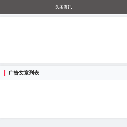
头条资讯
每日秒杀
每日爆品
电器城
国内超市
进口超市
内购福利
金桔兔
广告文章列表