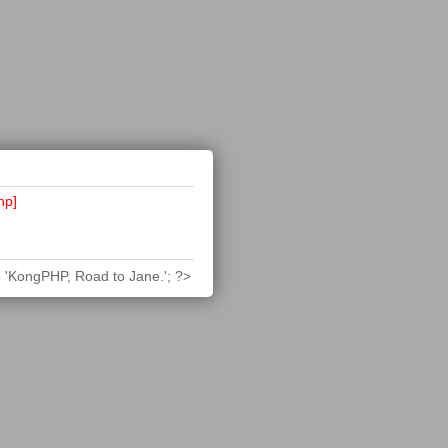
hp]
 'KongPHP, Road to Jane.'; ?>