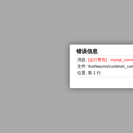
错误信息
消息:
[运行警告] : mysql_con
文件:
\hot\twcms\runtime\_ru
位置:
第 1 行