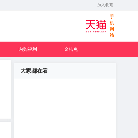
加入收藏
手
机
网
站
内购福利
金桔兔
大家都在看