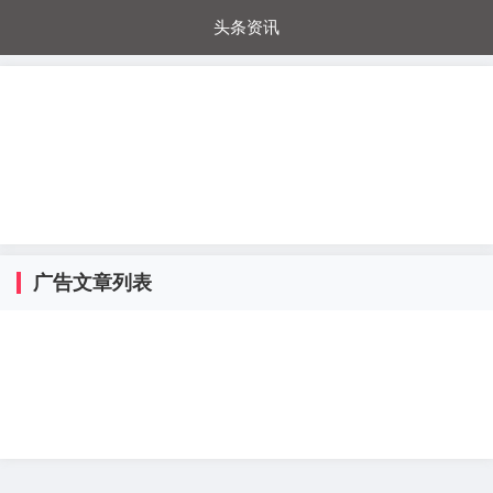
头条资讯
每日秒杀
每日爆品
电器城
国内超市
进口超市
内购福利
金桔兔
广告文章列表