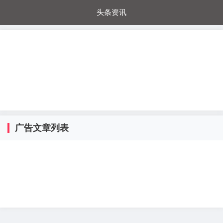
头条资讯
每日秒杀
每日爆品
电器城
国内超市
进口超市
内购福利
金桔兔
广告文章列表