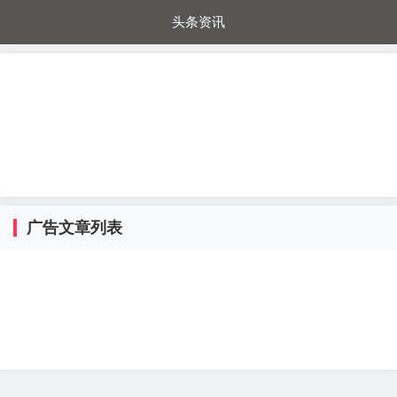
头条资讯
每日秒杀
每日爆品
电器城
国内超市
进口超市
内购福利
金桔兔
广告文章列表