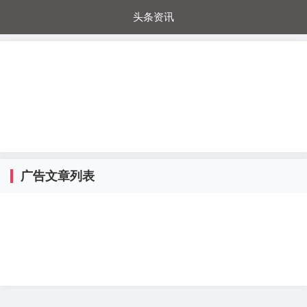
头条资讯
每日秒杀
每日爆品
电器城
国内超市
进口超市
内购福利
金桔兔
广告文章列表