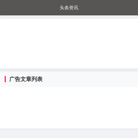
头条资讯
每日秒杀
每日爆品
电器城
国内超市
进口超市
内购福利
金桔兔
广告文章列表