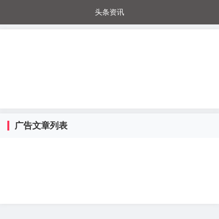
头条资讯
每日秒杀
每日爆品
电器城
国内超市
进口超市
内购福利
金桔兔
广告文章列表