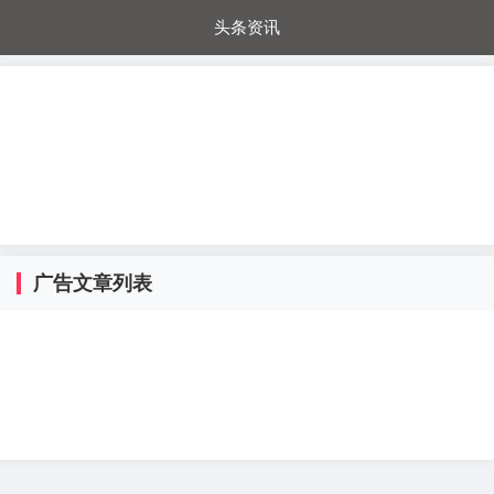
头条资讯
每日秒杀
每日爆品
电器城
国内超市
进口超市
内购福利
金桔兔
广告文章列表