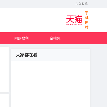
加入收藏
手
机
网
站
内购福利
金桔兔
大家都在看