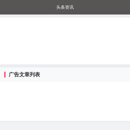
头条资讯
每日秒杀
每日爆品
电器城
国内超市
进口超市
内购福利
金桔兔
广告文章列表