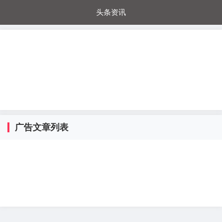
头条资讯
每日秒杀
每日爆品
电器城
国内超市
进口超市
内购福利
金桔兔
广告文章列表