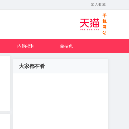
加入收藏
手
机
网
站
内购福利
金桔兔
大家都在看