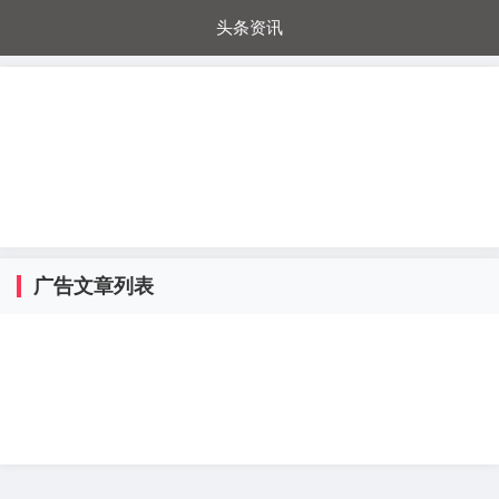
头条资讯
每日秒杀
每日爆品
电器城
国内超市
进口超市
内购福利
金桔兔
广告文章列表