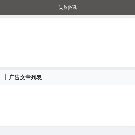
头条资讯
每日秒杀
每日爆品
电器城
国内超市
进口超市
内购福利
金桔兔
广告文章列表