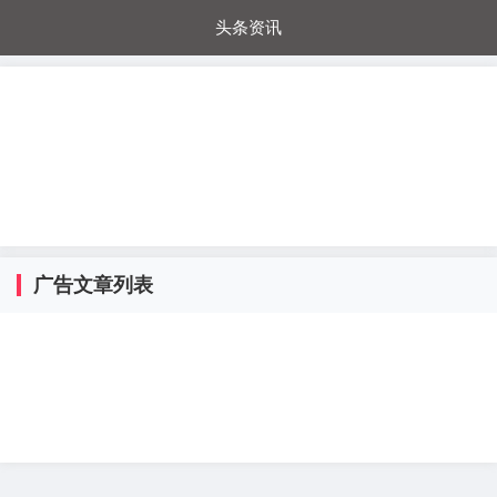
头条资讯
每日秒杀
每日爆品
电器城
国内超市
进口超市
内购福利
金桔兔
广告文章列表