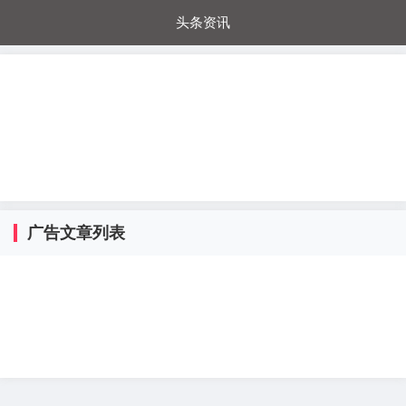
头条资讯
每日秒杀
每日爆品
电器城
国内超市
进口超市
内购福利
金桔兔
广告文章列表