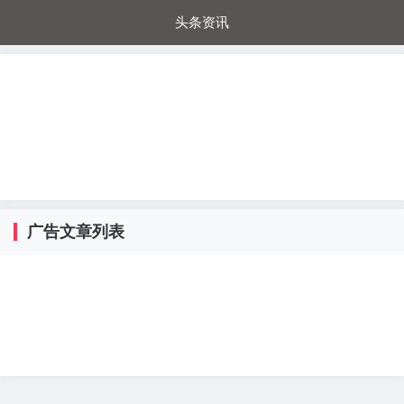
头条资讯
每日秒杀
每日爆品
电器城
国内超市
进口超市
内购福利
金桔兔
广告文章列表