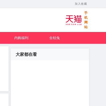
加入收藏
手
机
网
站
内购福利
金桔兔
大家都在看