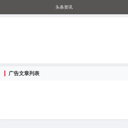
头条资讯
每日秒杀
每日爆品
电器城
国内超市
进口超市
内购福利
金桔兔
广告文章列表