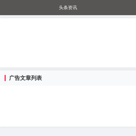
头条资讯
每日秒杀
每日爆品
电器城
国内超市
进口超市
内购福利
金桔兔
广告文章列表