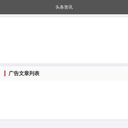
头条资讯
每日秒杀
每日爆品
电器城
国内超市
进口超市
内购福利
金桔兔
广告文章列表