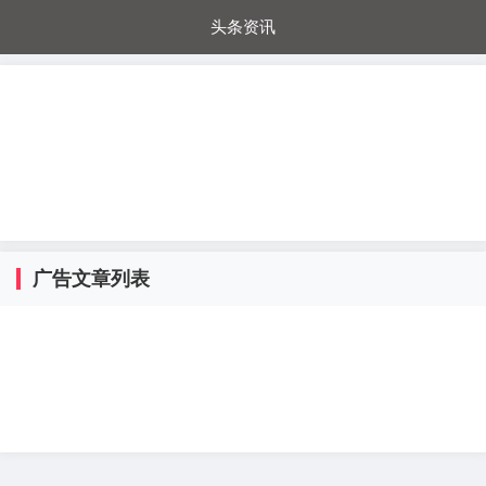
头条资讯
每日秒杀
每日爆品
电器城
国内超市
进口超市
内购福利
金桔兔
广告文章列表