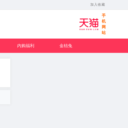
加入收藏
手
机
网
站
内购福利
金桔兔