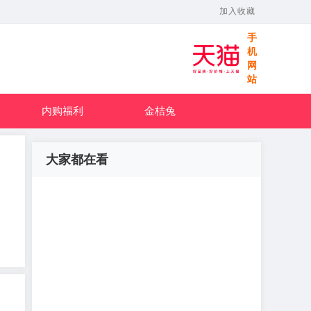
加入收藏
手
机
网
站
内购福利
金桔兔
大家都在看