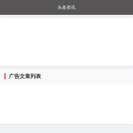
头条资讯
每日秒杀
每日爆品
电器城
国内超市
进口超市
内购福利
金桔兔
广告文章列表