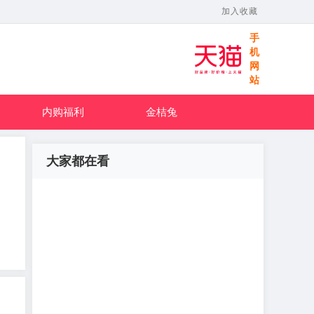
加入收藏
手
机
网
站
内购福利
金桔兔
大家都在看