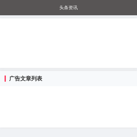
头条资讯
每日秒杀
每日爆品
电器城
国内超市
进口超市
内购福利
金桔兔
广告文章列表