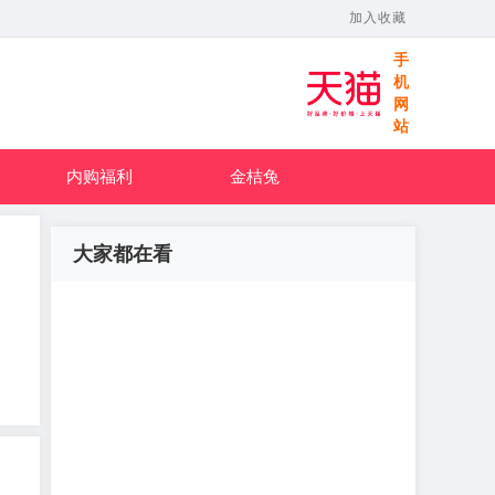
加入收藏
手
机
网
站
内购福利
金桔兔
大家都在看