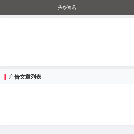
头条资讯
每日秒杀
每日爆品
电器城
国内超市
进口超市
内购福利
金桔兔
广告文章列表