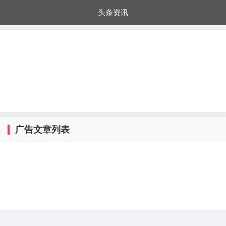
头条资讯
每日秒杀
每日爆品
电器城
国内超市
进口超市
内购福利
金桔兔
广告文章列表