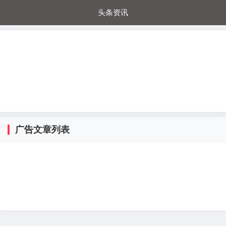
头条资讯
每日秒杀
每日爆品
电器城
国内超市
进口超市
内购福利
金桔兔
广告文章列表