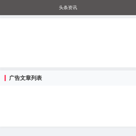
头条资讯
每日秒杀
每日爆品
电器城
国内超市
进口超市
内购福利
金桔兔
广告文章列表