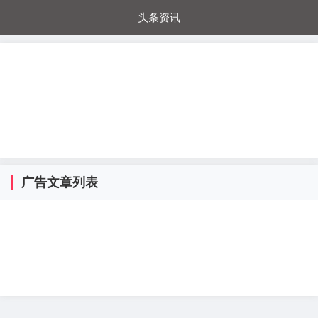
头条资讯
每日秒杀
每日爆品
电器城
国内超市
进口超市
内购福利
金桔兔
广告文章列表