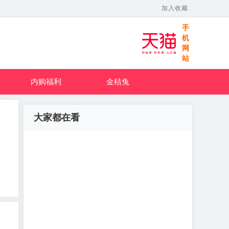
加入收藏
手
机
网
站
内购福利
金桔兔
大家都在看