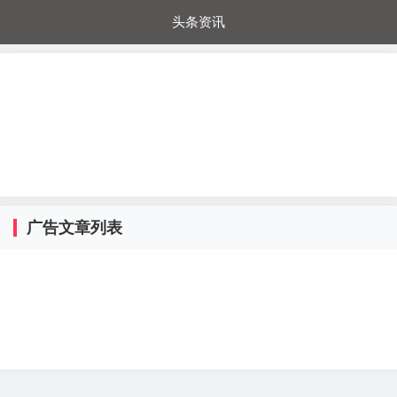
头条资讯
每日秒杀
每日爆品
电器城
国内超市
进口超市
内购福利
金桔兔
广告文章列表