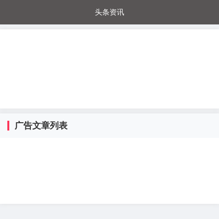
头条资讯
每日秒杀
每日爆品
电器城
国内超市
进口超市
内购福利
金桔兔
广告文章列表