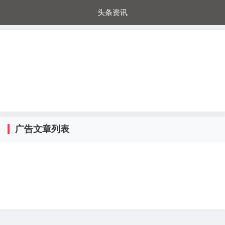
头条资讯
每日秒杀
每日爆品
电器城
国内超市
进口超市
内购福利
金桔兔
广告文章列表