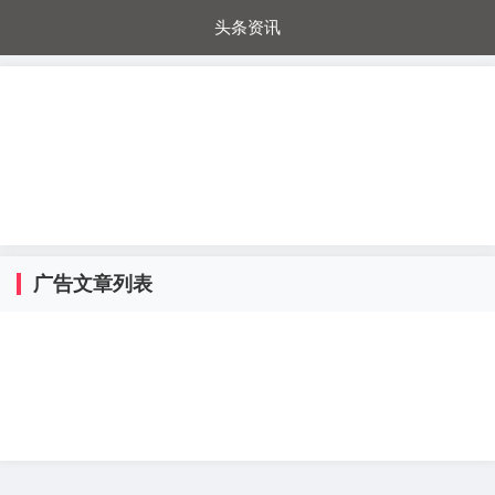
头条资讯
每日秒杀
每日爆品
电器城
国内超市
进口超市
内购福利
金桔兔
广告文章列表