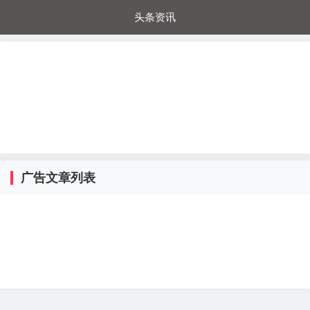
头条资讯
每日秒杀
每日爆品
电器城
国内超市
进口超市
内购福利
金桔兔
广告文章列表