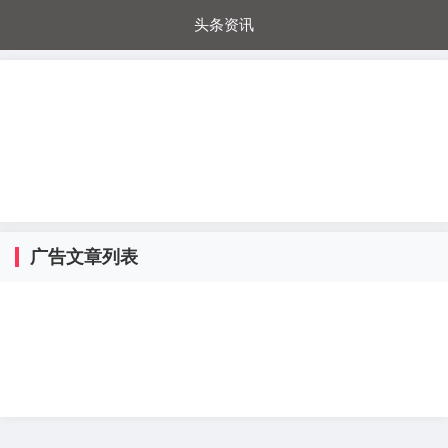
头条资讯
每日秒杀
每日爆品
电器城
国内超市
进口超市
内购福利
金桔兔
广告文章列表