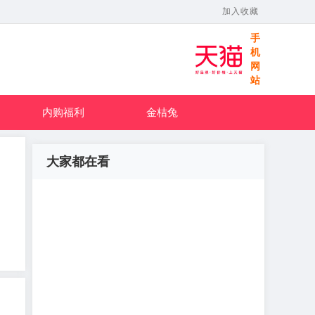
加入收藏
手
机
网
站
内购福利
金桔兔
大家都在看