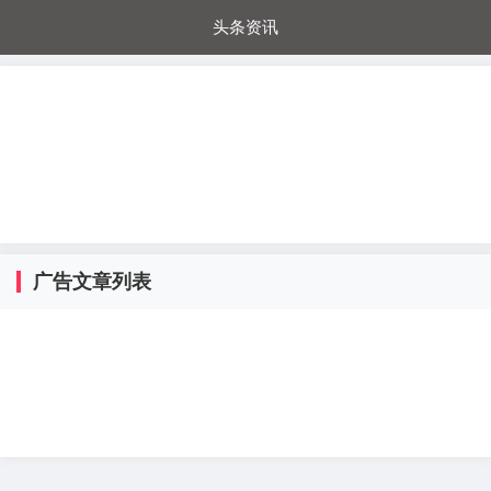
头条资讯
每日秒杀
每日爆品
电器城
国内超市
进口超市
内购福利
金桔兔
广告文章列表