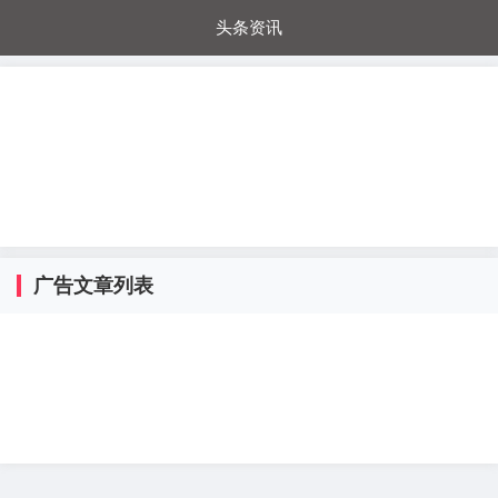
头条资讯
每日秒杀
每日爆品
电器城
国内超市
进口超市
内购福利
金桔兔
广告文章列表