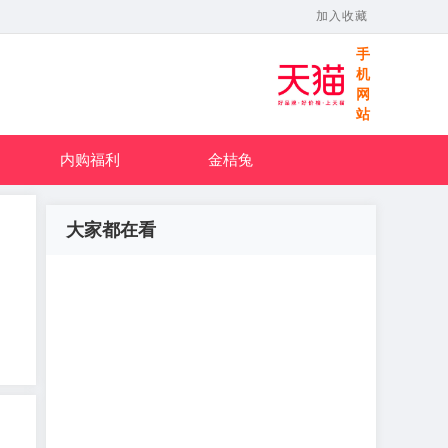
加入收藏
手
机
网
站
内购福利
金桔兔
大家都在看