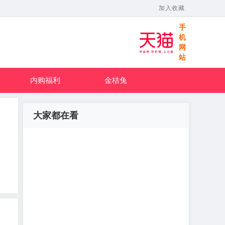
加入收藏
手
机
网
站
内购福利
金桔兔
大家都在看