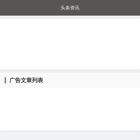
头条资讯
每日秒杀
每日爆品
电器城
国内超市
进口超市
内购福利
金桔兔
广告文章列表