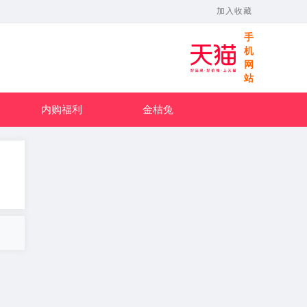
加入收藏
手
机
网
站
内购福利
金桔兔