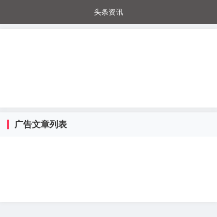
头条资讯
每日秒杀
每日爆品
电器城
国内超市
进口超市
内购福利
金桔兔
广告文章列表